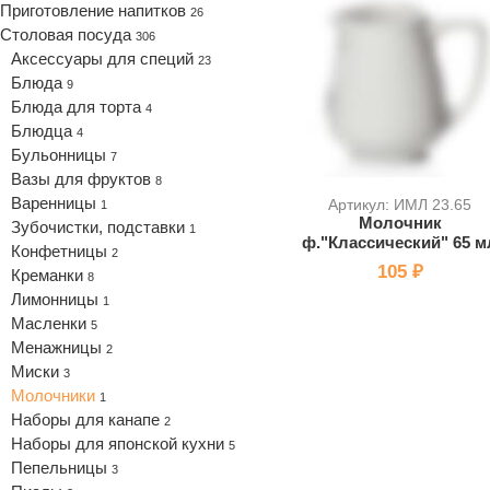
Приготовление напитков
26
Столовая посуда
306
Аксессуары для специй
23
Блюда
9
Блюда для торта
4
Блюдца
4
Бульонницы
7
Вазы для фруктов
8
Варенницы
Артикул: ИМЛ 23.65
1
Молочник
Зубочистки, подставки
1
ф."Классический" 65 м
Конфетницы
2
105 ₽
Креманки
8
Лимонницы
1
Масленки
5
Менажницы
2
Миски
3
Молочники
1
Наборы для канапе
2
Наборы для японской кухни
5
Пепельницы
3