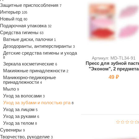
Защитные приспособления
7
Интерьер
105
Новый год
80
Подарочная упаковка
32
Средства гигиены
63
Ватные диски, палочки
1
Дезодоранты, антиперспиранты
3
Детские средства гигиены и ухода
8
Артикул: MD-TL34-91
Пресс для зубной пас
Зеркала косметические
6
"Эконом", 2 предмета
Макияжные принадлежности
2
49 ₽
Маникюрно-педикюрные
принадлежности
4
Мыло
9
Уход за волосами
3
Уход за зубами и полостью рта
8
Уход за лицом
5
Уход за руками
6
Уход за телом
8
Сувениры
9
Творчество, рукоделие
3