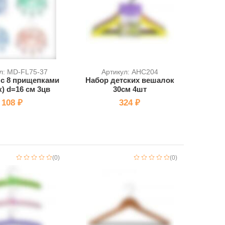
л: MD-FL75-37
Артикул: AHC204
с 8 прищепками
Набор детских вешалок
к) d=16 см 3цв
30см 4шт
108 ₽
324 ₽
(0)
(0)