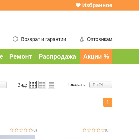
Избранное
Возврат и гарантии
Оптовикам
е
Ремонт
Распродажа
Акции %
Показать:
Вид:
По 24
1
(0)
(0)