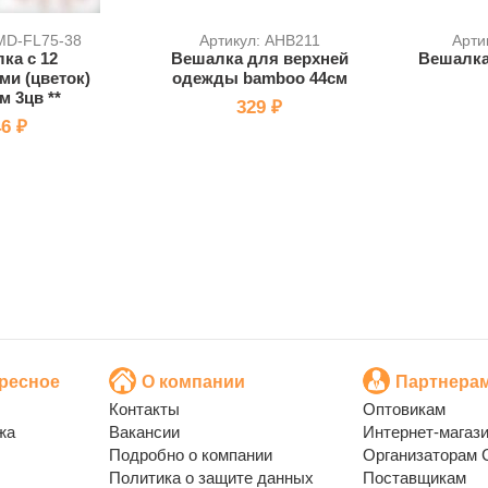
 MD-FL75-38
Артикул: AHB211
Арти
ка с 12
Вешалка для верхней
Вешалк
и (цветок)
одежды bamboo 44см
м 3цв **
329 ₽
6 ₽
ресное
О компании
Партнера
Контакты
Оптовикам
жа
Вакансии
Интернет-магаз
Подробно о компании
Организаторам 
Политика о защите данных
Поставщикам