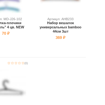
л: MD-J26-102
Артикул: AHB233
лка-плечики
Набор вешалок
иль" 4 цв. NEW
универсальных bamboo
44см 3шт
70 ₽
369 ₽
(0)