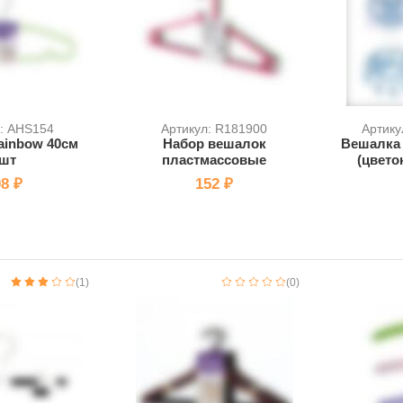
л: AHS154
Артикул: R181900
Артику
ainbow 40см
Набор вешалок
Вешалка 
шт
пластмассовые
(цвето
8 ₽
152 ₽
(1)
(0)