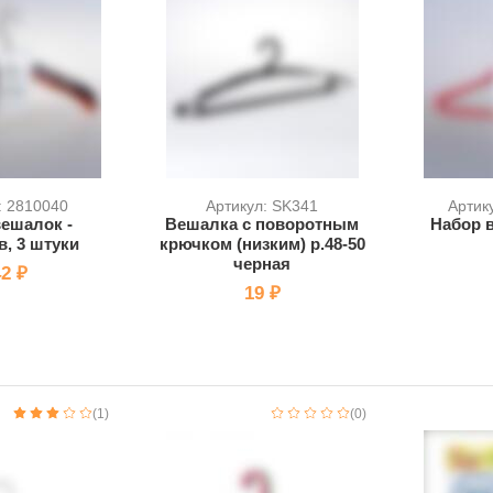
: 2810040
Артикул: SK341
Артик
ешалок -
Вешалка с поворотным
Набор в
, 3 штуки
крючком (низким) р.48-50
черная
2 ₽
19 ₽
(1)
(0)