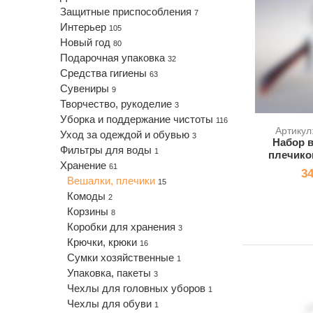
Защитные приспособления
7
Интерьер
105
Новый год
80
Подарочная упаковка
32
Средства гигиены
63
Сувениры
9
Творчество, рукоделие
3
Уборка и поддержание чистоты
116
Артикул
Уход за одеждой и обувью
3
Набор в
Фильтры для воды
1
плечиков
Хранение
61
34
Вешалки, плечики
15
Комоды
2
Корзины
8
Коробки для хранения
3
Крючки, крюки
16
Сумки хозяйственные
1
Упаковка, пакеты
3
Чехлы для головных уборов
1
Чехлы для обуви
1