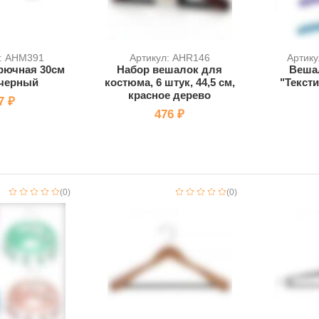
л: AHM391
Артикул: AHR146
Артику
рючная 30см
Набор вешалок для
Веша
 черный
костюма, 6 штук, 44,5 см,
"Текст
красное дерево
7 ₽
476 ₽
(0)
(0)