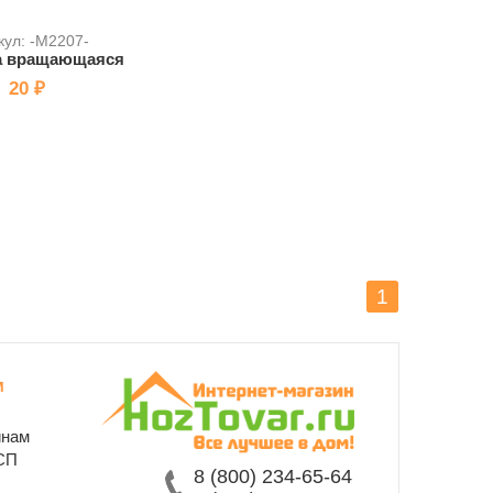
кул: -M2207-
а вращающаяся
20 ₽
1
м
инам
СП
8 (800) 234-65-64