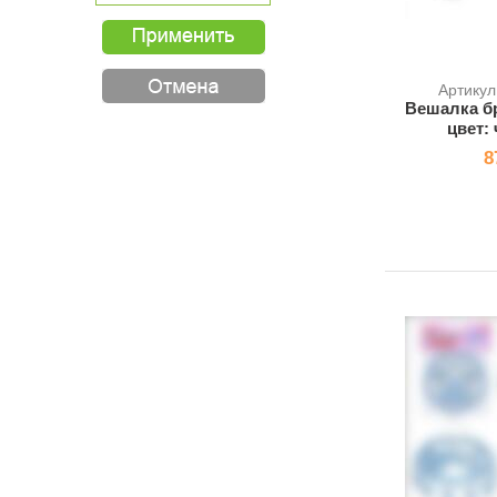
Артику
Вешалка б
цвет:
8