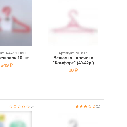
ул: AA-230980
Артикул: M1814
ешалок 10 шт.
Вешалка - плечики
"Комфорт" (40-42р.)
249 ₽
10 ₽
(0)
(1)