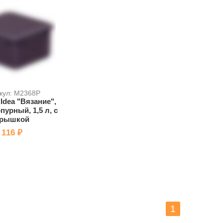
кул: M2368P
Idea "Вязание",
пурный, 1,5 л, с
рышкой
116 ₽
1