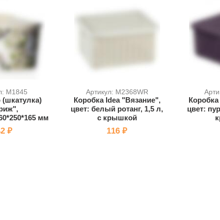
л: M1845
Артикул: M2368WR
Арти
 (шкатулка)
Коробка Idea "Вязание",
Коробка 
риж",
цвет: белый ротанг, 1,5 л,
цвет: пур
0*250*165 мм
с крышкой
к
2 ₽
116 ₽