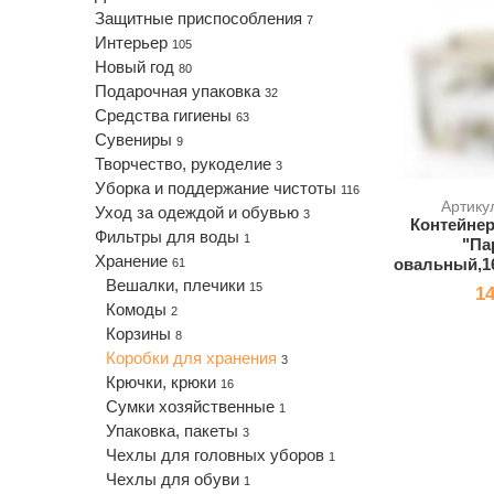
Защитные приспособления
7
Интерьер
105
Новый год
80
Подарочная упаковка
32
Средства гигиены
63
Сувениры
9
Творчество, рукоделие
3
Уборка и поддержание чистоты
116
Артику
Уход за одеждой и обувью
3
Контейнер
Фильтры для воды
1
"Па
Хранение
овальный,16
61
Вешалки, плечики
15
14
Комоды
2
Корзины
8
Коробки для хранения
3
Крючки, крюки
16
Сумки хозяйственные
1
Упаковка, пакеты
3
Чехлы для головных уборов
1
Чехлы для обуви
1