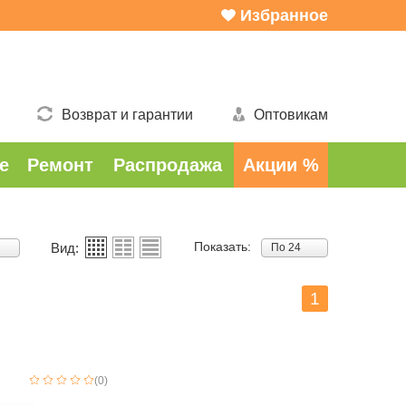
Избранное
Возврат и гарантии
Оптовикам
е
Ремонт
Распродажа
Акции %
Показать:
Вид:
По 24
1
(0)