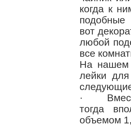
когда к ни
подобные 
вот декор
любой подо
все комнат
На нашем 
лейки для
следующие
· Вместит
тогда вп
объемом 1,