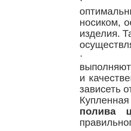
· Распо
оптималь
носиком, о
изделия. Т
осуществля
· Мате
выполняютс
и качеств
зависеть о
Купленна
полива ц
правильног