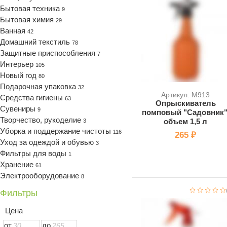
Бытовая техника
9
Бытовая химия
29
Ванная
42
Домашний текстиль
78
Защитные приспособления
7
Интерьер
105
Новый год
80
Подарочная упаковка
32
Артикул: M913
Средства гигиены
63
Опрыскиватель
Сувениры
9
помповый "Садовник"
Творчество, рукоделие
объем 1,5 л
3
Уборка и поддержание чистоты
116
265 ₽
Уход за одеждой и обувью
3
Фильтры для воды
1
Хранение
61
Электрооборудование
8
Фильтры
Цена
от
до