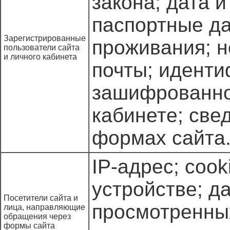
закона; дата 
паспортные да
Зарегистрированные
проживания; н
пользователи сайта
и личного кабинета
почты; иденти
зашифрованно
кабинете; све
формах сайта
IP-адрес; coo
устройстве; д
Посетители сайта и
просмотренных
лица, направляющие
обращения через
формы сайта