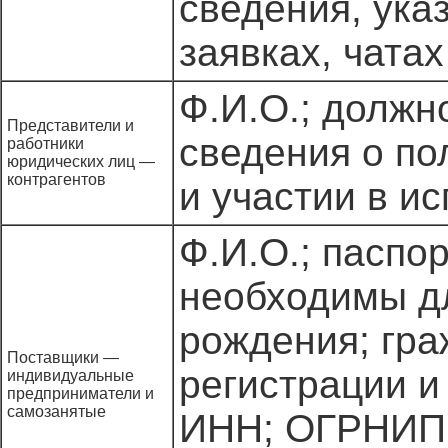
сведения, ука
заявках, чата
Ф.И.О.; должн
Представители и
сведения о по
работники
юридических лиц —
контрагентов
и участии в и
Ф.И.О.; паспо
необходимы дл
рождения; гра
Поставщики —
регистрации и
индивидуальные
предприниматели и
самозанятые
ИНН; ОГРНИП п