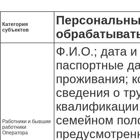
Персональные
Категория
субъектов
обрабатыват
Ф.И.О.; дата 
паспортные да
проживания; 
сведения о тр
квалификации,
семейном поло
Работники и бывшие
работники
предусмотренн
Оператора