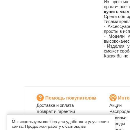
Из простых 
практичное 
купить мыл
Среди обшир
типами креп
· Аксессуар
просты в исп
· Модели м
высококачест
· Изделия, 
сможет своб
Какая бы не
Помощь покупателям
Инте
Доставка и оплата
Акции
Возврат и гарантии
Распрода
Публичная оферта
Новинки
Мы используем cookies для удобства и улучшения
Промо-коды
Бренды
сайта. Продолжая работу с сайтом, вы
Уценка