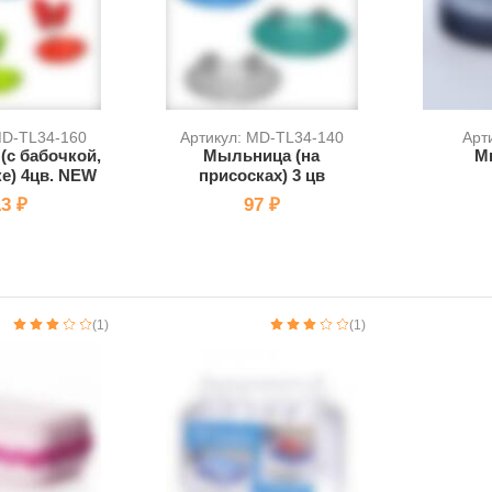
MD-TL34-160
Артикул: MD-TL34-140
Арт
с бабочкой,
Мыльница (на
М
ке) 4цв. NEW
присосках) 3 цв
3 ₽
97 ₽
(1)
(1)