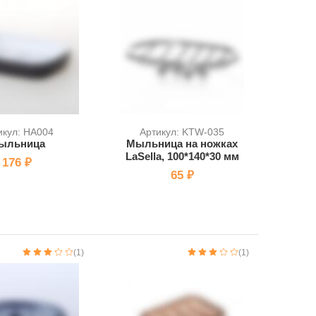
икул: HA004
Артикул: KTW-035
ыльница
Мыльница на ножках
LaSella, 100*140*30 мм
176 ₽
65 ₽
(1)
(1)