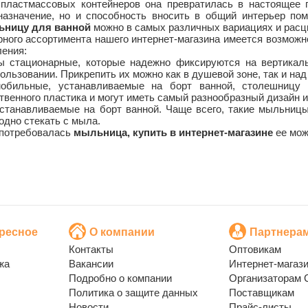
пластмассовых контейнеров она превратилась в настоящее п
назначение, но и способность вносить в общий интерьер по
ьницу для ванной
можно в самых различных вариациях и расц
ного ассортимента нашего интернет-магазина имеется возмож
ления:
ы стационарные, которые надежно фиксируются на вертикал
ользовании. Прикрепить их можно как в душевой зоне, так и над
обильные, устанавливаемые на борт ванной, столешницу 
венного пластика и могут иметь самый разнообразный дизайн и
устанавливаемые на борт ванной. Чаще всего, такие мыльниц
одно стекать с мыла.
 потребовалась
мыльница, купить в интернет-магазине
ее мож
ресное
О компании
Партнера
Контакты
Оптовикам
жа
Вакансии
Интернет-магаз
Подробно о компании
Организаторам 
Политика о защите данных
Поставщикам
Новости
Прайс-листы