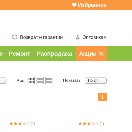
Избранное
Возврат и гарантии
Оптовикам
е
Ремонт
Распродажа
Акции %
Показать:
Вид:
По 24
1
(1)
(1)