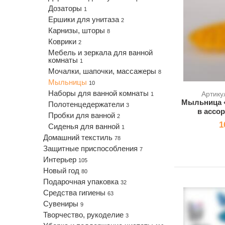
Дозаторы
1
Ершики для унитаза
2
Карнизы, шторы
8
Коврики
2
Мебель и зеркала для ванной
комнаты
1
Мочалки, шапочки, массажеры
8
Мыльницы
10
Наборы для ванной комнаты
Артику
1
Мыльница «
Полотенцедержатели
3
в ассо
Пробки для ванной
2
1
Сиденья для ванной
1
Домашний текстиль
78
Защитные приспособления
7
Интерьер
105
Новый год
80
Подарочная упаковка
32
Средства гигиены
63
Сувениры
9
Творчество, рукоделие
3