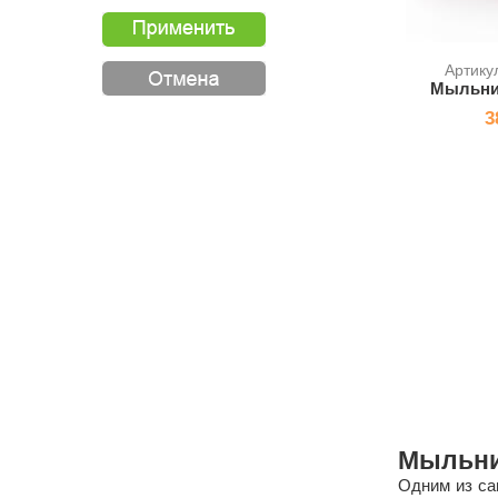
Артику
Мыльни
3
Мыльни
Одним из са