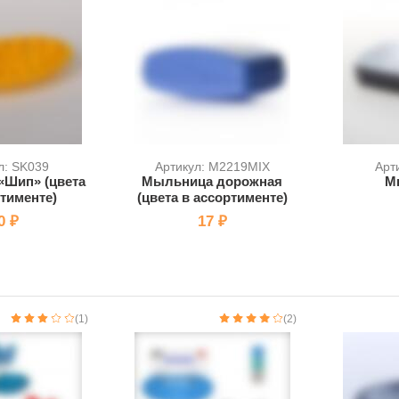
л: SK039
Артикул: M2219MIX
Арт
Шип» (цвета
Мыльница дорожная
М
ртименте)
(цвета в ассортименте)
0 ₽
17 ₽
(1)
(2)