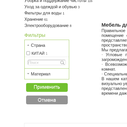
Уборка и поддержание чистоты
116
Уход за одеждой и обувью
3
Фильтры для воды
1
Хранение
61
Мебель дл
Электрооборудование
8
Правильное
Фильтры
помещение 
представля
пространств
Страна
Мы предлага
КИТАЙ
1
· Угловые 
загроможден
· Всевозмо
комнат.
Материал
· Специальн
В нашем кат
визуально у
представлен
времени даж