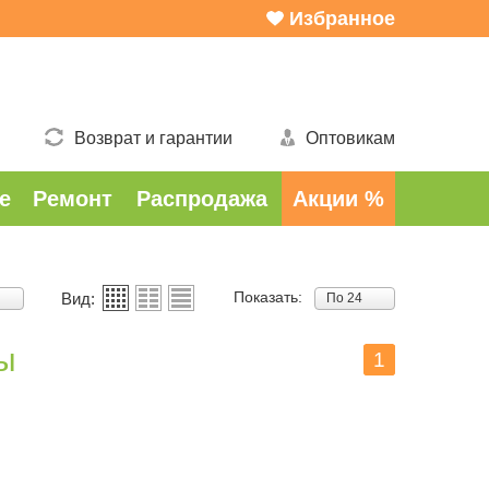
Избранное
Возврат и гарантии
Оптовикам
е
Ремонт
Распродажа
Акции %
Показать:
Вид:
По 24
ы
1