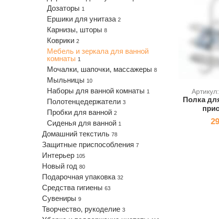
Дозаторы
1
Ершики для унитаза
2
Карнизы, шторы
8
Коврики
2
Мебель и зеркала для ванной
комнаты
1
Мочалки, шапочки, массажеры
8
Мыльницы
10
Наборы для ванной комнаты
Артикул
1
Полка для
Полотенцедержатели
3
прис
Пробки для ванной
2
29
Сиденья для ванной
1
Домашний текстиль
78
Защитные приспособления
7
Интерьер
105
Новый год
80
Подарочная упаковка
32
Средства гигиены
63
Сувениры
9
Творчество, рукоделие
3