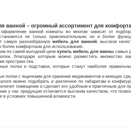
я ванной – огромный ассортимент для комфорта
 оформление ванной комнаты во многом зависит от подбор
становится не только привлекательным, но и более функц
ет самую разнообразную
мебель для ванной
, высокое каче
о более комфортным для использования.
ем по самой выгодной цене
купить мебель для ванны
самых р
полки, благодаря которым можно разместить множество ва
ия пространства.
жные полки и подставки, которые станут наиболее правиль
ые полки с ящичками для хранения медикаментов и моющих сре
алоге можно подобрать и различное по габаритам и конфигу
величит помещение и сделает его удобным и практичным для п
ная у нас продукция отличается высоким качеством, что позво
е в условиях повышенной влажности.