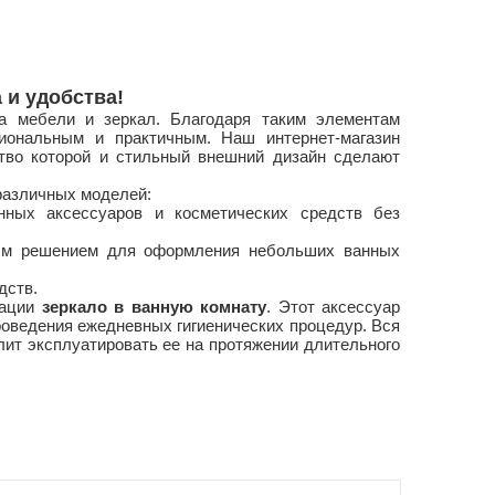
 и удобства!
а мебели и зеркал. Благодаря таким элементам
иональным и практичным. Наш интернет-магазин
ство которой и стильный внешний дизайн сделают
азличных моделей:
нных аксессуаров и косметических средств без
ным решением для оформления небольших ванных
дств.
рации
зеркало в ванную комнату
. Этот аксессуар
роведения ежедневных гигиенических процедур. Вся
лит эксплуатировать ее на протяжении длительного