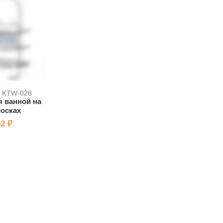
: KTW-028
 ванной на
осках
2 ₽