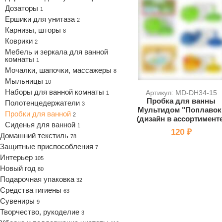
Дозаторы
1
Ершики для унитаза
2
Карнизы, шторы
8
Коврики
2
Мебель и зеркала для ванной
комнаты
1
Мочалки, шапочки, массажеры
8
Мыльницы
10
Наборы для ванной комнаты
Артикул: MD-DH34-15
1
Пробка для ванны
Полотенцедержатели
3
Мультидом "Поплавок
Пробки для ванной
2
(дизайн в ассортимент
Сиденья для ванной
1
120 ₽
Домашний текстиль
78
Защитные приспособления
7
Интерьер
105
Новый год
80
Подарочная упаковка
32
Средства гигиены
63
Сувениры
9
Творчество, рукоделие
3