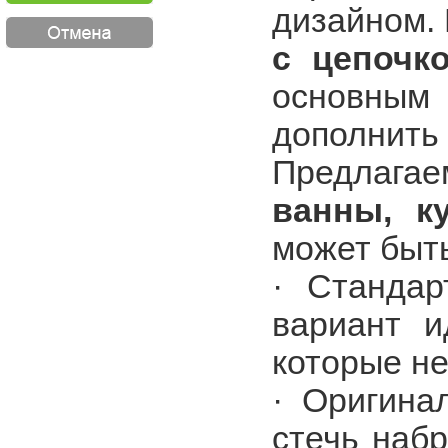
дизайном.
с цепочк
основным
дополнить
Предлагае
ванны, к
может быт
· Станда
вариант и
которые не
· Оригина
стечь наб