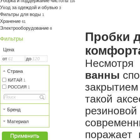
Уборка и поддержание чистоты
116
Уход за одеждой и обувью
3
Фильтры для воды
1
Хранение
61
Электрооборудование
8
Пробки 
Фильтры
комфорт
Цена
от
до
Несмотря
Страна
ванны
спо
КИТАЙ
1
закрытием
РОССИЯ
1
такой акс
резиново
Бренд
современн
Материал
поражает 