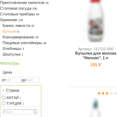
Приготовление напитков
26
Столовая посуда
306
Столовые приборы
59
Хранение
129
Банки, емкости
40
Бутыли
6
Консервирование
29
Пищевые контейнеры
48
Хлебницы
Артикул: 111702-000
5
Бутылка для молока
Шкатулки
1
"Herevin", 1 л
Фильтры
155 ₽
Цена
от
до
Страна
КИТАЙ
1
ТУРЦИЯ
5