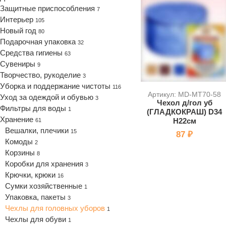
Защитные приспособления
7
Интерьер
105
Новый год
80
Подарочная упаковка
32
Средства гигиены
63
Сувениры
9
Творчество, рукоделие
3
Уборка и поддержание чистоты
116
Артикул: MD-МТ70-58
Уход за одеждой и обувью
3
Чехол д/гол уб
Фильтры для воды
1
(ГЛАДКОКРАШ) D34
Хранение
H22см
61
Вешалки, плечики
15
87 ₽
Комоды
2
Корзины
8
Коробки для хранения
3
Крючки, крюки
16
Сумки хозяйственные
1
Упаковка, пакеты
3
Чехлы для головных уборов
1
Чехлы для обуви
1