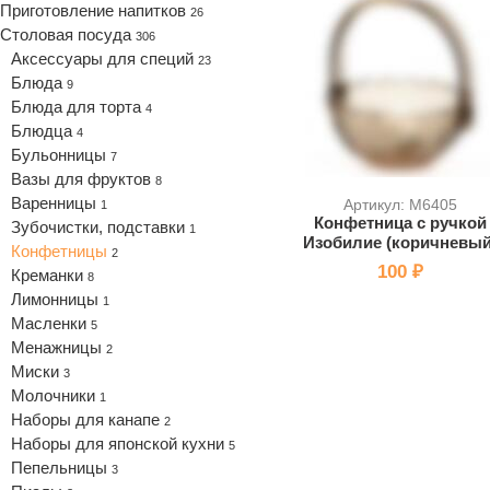
Приготовление напитков
26
Столовая посуда
306
Аксессуары для специй
23
Блюда
9
Блюда для торта
4
Блюдца
4
Бульонницы
7
Вазы для фруктов
8
Варенницы
Артикул: M6405
1
Конфетница с ручкой
Зубочистки, подставки
1
Изобилие (коричневый
Конфетницы
2
100 ₽
Креманки
8
Лимонницы
1
Масленки
5
Менажницы
2
Миски
3
Молочники
1
Наборы для канапе
2
Наборы для японской кухни
5
Пепельницы
3