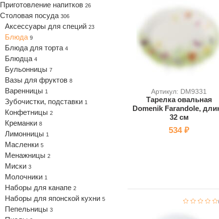
Приготовление напитков
26
Столовая посуда
306
Аксессуары для специй
23
Блюда
9
Блюда для торта
4
Блюдца
4
Бульонницы
7
Вазы для фруктов
8
Варенницы
Артикул: DM9331
1
Тарелка овальная
Зубочистки, подставки
1
Domenik Farandole, дли
Конфетницы
2
32 см
Креманки
8
534 ₽
Лимонницы
1
Масленки
5
Менажницы
2
Миски
3
Молочники
1
Наборы для канапе
2
Наборы для японской кухни
5
Пепельницы
3