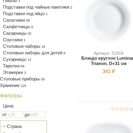
Пиалы
3
Подставки под чайные пакетики
2
Подставки под яйцо
1
Салатники
58
Салфетницы
9
Сахарницы
20
Соусники
1
Столовые наборы
16
Столовые наборы для детей
Артикул: 51916
8
Блюдо круглое Lumina
Сухарницы
12
Trianon, D=31 см
Тарелки
84
341 ₽
Этажерки
3
Столовые приборы
59
Хранение
129
Фильтры
Цена
от
до
Страна