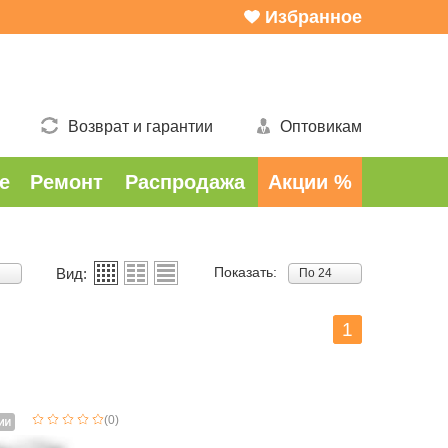
Избранное
Возврат и гарантии
Оптовикам
е
Ремонт
Распродажа
Акции %
Показать:
Вид:
По 24
1
(0)