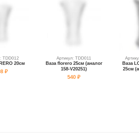
л: TDD012
Артикул: TDD011
Артику
RERO 20см
Ваза florero 25см (аналог
Ваза 
158-V20251)
25см (
8 ₽
540 ₽