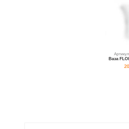
Артику
Ваза FLO
20