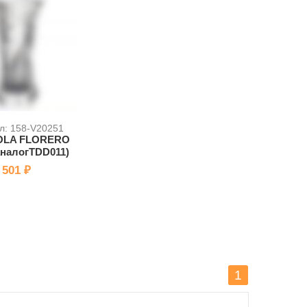
л: 158-V20251
LOLA FLORERO
аналогTDD011)
501 ₽
1