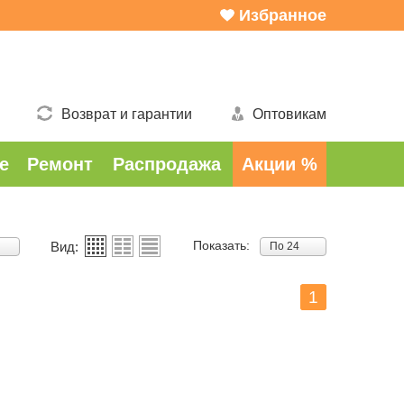
Избранное
Возврат и гарантии
Оптовикам
е
Ремонт
Распродажа
Акции %
Показать:
Вид:
По 24
1