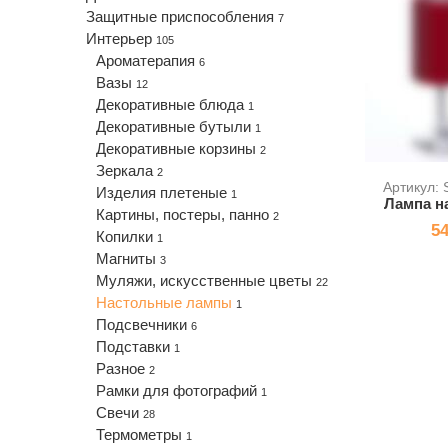
Защитные приспособления
7
Интерьер
105
Ароматерапия
6
Вазы
12
Декоративные блюда
1
Декоративные бутыли
1
Декоративные корзины
2
Зеркала
2
Артикул:
Изделия плетеные
1
Лампа н
Картины, постеры, панно
2
54
Копилки
1
Магниты
3
Муляжи, искусственные цветы
22
Настольные лампы
1
Подсвечники
6
Подставки
1
Разное
2
Рамки для фотографий
1
Свечи
28
Термометры
1