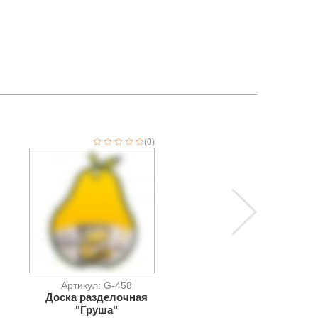
(0)
(
Артикул: G-458
Артикул: G-457-G
Доска разделочная
Доска разделочная
"Груша"
"Яблоко"