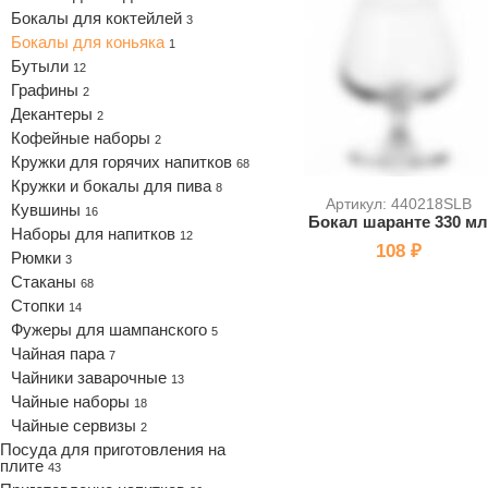
Бокалы для коктейлей
3
Бокалы для коньяка
1
Бутыли
12
Графины
2
Декантеры
2
Кофейные наборы
2
Кружки для горячих напитков
68
Кружки и бокалы для пива
8
Артикул: 440218SLB
Кувшины
16
Бокал шаранте 330 м
Наборы для напитков
12
108 ₽
Рюмки
3
Стаканы
68
Стопки
14
Фужеры для шампанского
5
Чайная пара
7
Чайники заварочные
13
Чайные наборы
18
Чайные сервизы
2
Посуда для приготовления на
плите
43