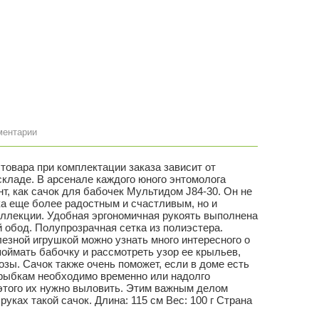
ментарии
 товара при комплектации заказа зависит от
складе. В арсенале каждого юного энтомолога
т, как сачок для бабочек Мультидом J84-30. Он не
ка еще более радостным и счастливым, но и
оллекции. Удобная эргономичная рукоять выполнена
 обод. Полупрозрачная сетка из полиэстера.
лезной игрушкой можно узнать много интересного о
поймать бабочку и рассмотреть узор ее крыльев,
озы. Сачок также очень поможет, если в доме есть
рыбкам необходимо временно или надолго
 этого их нужно выловить. Этим важным делом
руках такой сачок. Длина: 115 см Вес: 100 г Страна