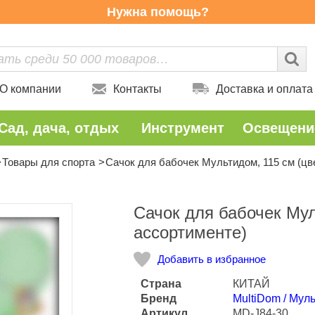
Нужна помощь?
О компании
Контакты
Доставка и оплата
Сад, дача, отдых
Инструмент
Освещени
Товары для спорта
Сачок для бабочек Мультидом, 115 см (цв
Количество
Сачок для бабочек Мул
ассортименте)
Добавить в избранное
Страна
КИТАЙ
Бренд
MultiDom / Мул
Артикул
MD-J84-30