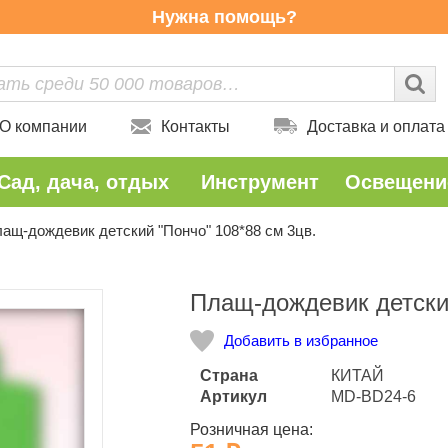
Нужна помощь?
О компании
Контакты
Доставка и оплата
Сад, дача, отдых
Инструмент
Освещени
ащ-дождевик детский "Пончо" 108*88 cм 3цв.
Количество
Плащ-дождевик детский
Добавить в избранное
Страна
КИТАЙ
Артикул
MD-BD24-6
Розничная цена: