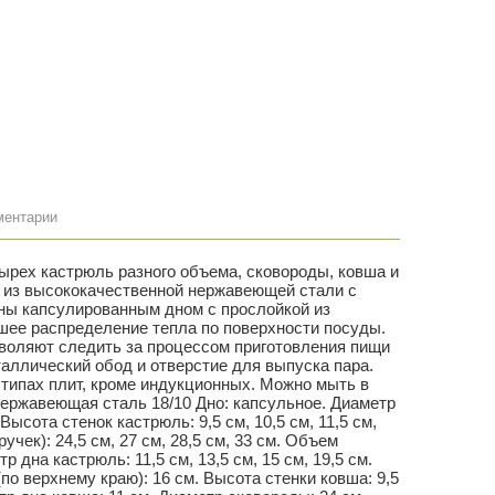
ментарии
тырех кастрюль разного объема, сковороды, ковша и
 из высококачественной нержавеющей стали с
ны капсулированным дном с прослойкой из
шее распределение тепла по поверхности посуды.
зволяют следить за процессом приготовления пищи
аллический обод и отверстие для выпуска пара.
 типах плит, кроме индукционных. Можно мыть в
ержавеющая сталь 18/10 Дно: капсульное. Диаметр
 Высота стенок кастрюль: 9,5 см, 10,5 см, 11,5 см,
учек): 24,5 см, 27 см, 28,5 см, 33 см. Объем
етр дна кастрюль: 11,5 см, 13,5 см, 15 см, 19,5 см.
по верхнему краю): 16 см. Высота стенки ковша: 9,5