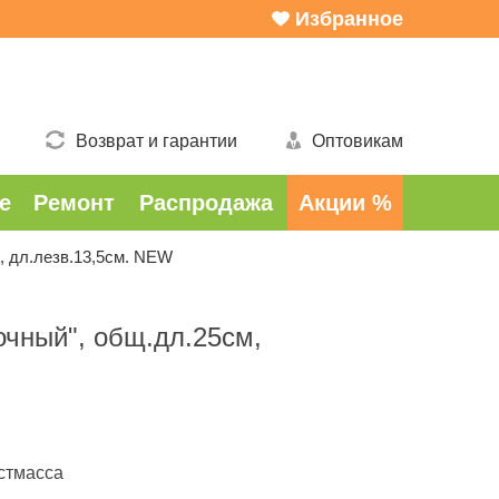
Избранное
Возврат и гарантии
Оптовикам
е
Ремонт
Распродажа
Акции %
, дл.лезв.13,5см. NEW
очный", общ.дл.25см,
астмасса