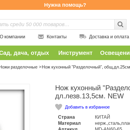
Нужна помощь?
О компании
Контакты
Доставка и оплата
Сад, дача, отдых
Инструмент
Освещени
Ножи разделочные
Нож кухонный "Разделочный", общ.дл.25см
Количество
Нож кухонный "Раздел
дл.лезв.13,5см. NEW
Добавить в избранное
Страна
КИТАЙ
Материал
нерж.,сталь,пл
Артикул
MD-AN60-65