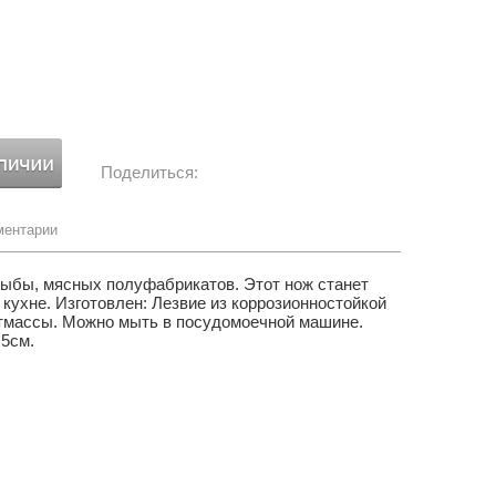
Поделиться:
ментарии
рыбы, мясных полуфабрикатов. Этот нож станет
ухне. Изготовлен: Лезвие из коррозионностойкой
стмассы. Можно мыть в посудомоечной машине.
,5см.
КИТАЙ
Оставить комментарий
нерж.,сталь,пластмасса
MD-AN60-65
Нержавеющая сталь, пластмасса