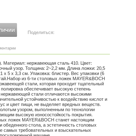
Поделиться:
ментарии
. Материал: нержавеющая сталь 410. Цвет:
чный узор. Толщина: 2~2,2 мм. Длина ложки: 20,5
21 х 5 х 3,3 см. Упаковка: блистер. Вес упаковки (6
 Китай.Набор из 6-ти столовых ложек MAYER&BOCH
ржавеющей стали, которая проходит тщательный
я полировка обеспечивает высокую степень
з нержавеющей стали отличаются высокими
ачительной устойчивостью к воздействию кислот и
кус и цвет пищи, не выделяет вредных веществ.
олотым узором, выполненным по технологии
вающим высокую износостойкость покрытия.
ловых ложек MAYER&BOCH станет настоящим
 обеденного стола, а эстетичность столовых
же самых требовательных и взыскательных
 посудомоечной машине.