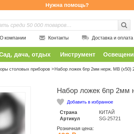
Нужна помощь?
О компании
Контакты
Доставка и оплата
Сад, дача, отдых
Инструмент
Освещени
оры столовых приборов
Набор ложек 6пр 2мм нерж. MB (х50) 
Количество
Набор ложек 6пр 2мм н
Добавить в избранное
Страна
КИТАЙ
Артикул
SG-25721
Розничная цена: