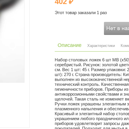
402 ₽
Этот товар заказали 1 раз
Описание
Характеристики
Ком
Набор столовых ложек 6 шт MB (х50)
серебристый. Рисунок: золотой цвето
см. Вес 1 шт: 45 г. Размер упаковки: 
шт): 270 г. Страна производитель:
выполнен из высококачественной не
технический контроль. Качественна
гигиеничности приборов. Приборы и
антикоррозионными свойствами и зн
щелочей. Такая сталь не изменяет в
Ручки ложек украшены элегантным з
плазменного напыления и обеспечи
Красивый и элегантный набор сто
украшением любого праздничного или
приборов удовлетворит запросы да
покупателей. Подходит для мытья в