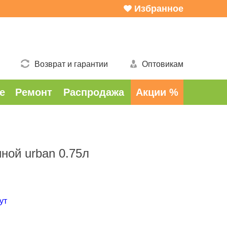
Избранное
Возврат и гарантии
Оптовикам
е
Ремонт
Распродажа
Акции %
иной urban 0.75л
бут