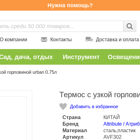
Нужна помощь?
О компании
Контакты
Доставка и оплата
Сад, дача, отдых
Инструмент
Освещени
кой горловиной urban 0.75л
Количество
Термос с узкой горлов
Добавить в избранное
Страна
КИТАЙ
Бренд
Attribute / Атри
Материал
сталь,пластик
Артикул
AVF302