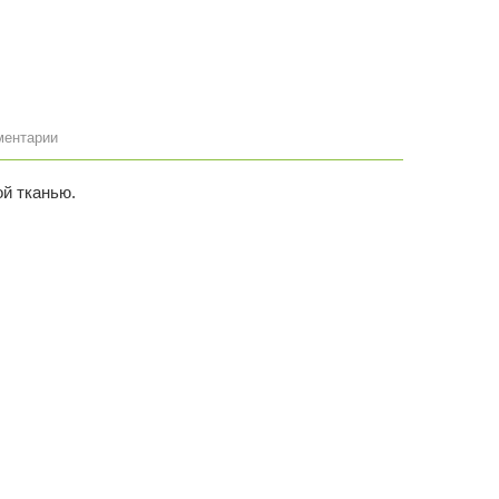
ментарии
ой тканью.
КИТАЙ
Оставить комментарий
полистоун.
RP-27389
полистоун.