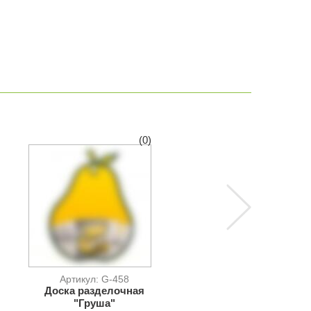
(0)
(
Артикул: G-458
Артикул: G-457-G
Доска разделочная
Доска разделочная
"Груша"
"Яблоко"