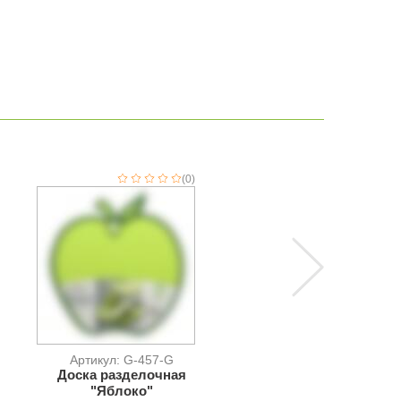
(0)
(
Артикул: G-457-G
Артикул: 94074
Доска разделочная
Воздухонепроницае
"Яблоко"
прямоугольный