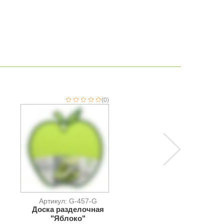
(0)
(
Артикул: G-457-G
Артикул: 94074
Доска разделочная
Воздухонепроницае
"Яблоко"
прямоугольный