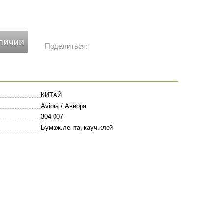
Поделиться:
КИТАЙ
Aviora / Авиора
304-007
Бумаж.лента, кауч.клей
Оставить комментарий